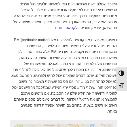
האובך שכולנו ראינו והרגשנו היום הוא למעשה חלקיקי חול זעירים
הנישאים בעזרת הרוח למרחקים ארוכים ומגיעים אלינו, לישראל,
ממדבריות רחוקים. בדרך כלל מגיע האובך מכיוון דרום- אזור הסהרה
או חצי האי ערב, הפעם האובך הגיע דווקא מצפון מאזור המשתרע על
פני איראן, עיראק וסוריה.
לקריאה נוספת
בשפה המקצועית אנו קוראים לחלקיקים אלו PM (particular matter)
והם ניתנים למדידה ע"י חיישנים מיוחדים. לצערנו, החיישנים
המשתתפים כיום בפרויקט אינם מודדים PM אלא גזים באוויר, ולכן
אפילו ביום כמו היום כשהיה ברור לכל שאיכות האוויר גרועה מאד,
החיישנים שלנו לא זיהו זאת. זוהי כמובן מגבלה משמעותית של
החיישנים, אך זוהי גם הוכחה לכך שהטכנולוגיה לא יכולה להחליף את
פעל/כבה ניגודיות גבוהה
פעילות האדם. ישנם דברים שהאדם יכול לחוש ולהרגיש, המחשב פשוט
לא יכול להתחרות בנו… זוהי גם הסיבה ששיתוף הציבור כה חשוב
תג גודל גופן
בפרויקט הזה, שיתוף מידע נוסף ע"ג המידע שמתקבל מהחיישנים יכול
להוסיף ולהעשיר את הידע שלנו על הסביבה. אנו מזמינים אתכם
להמשיך איתנו את הדיאלוג ולדווח על דברים מעניינים נוספים שאתם
רואים או חשים בשטח. בקרוב גם תועלה אפשרות דיווח מפגעים
באתר.