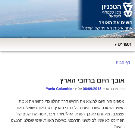
חשים את האוויר
ח
אתר איכות האוויר של ישראל
תפריט
תפריט
דף הבית
ראשי
אובך היום ברחבי הארץ
פורסם בתאריך
08/09/2015
על ידי
Yaela Golumbic
מספיק היה היום להוציא את הראש דרך החלון כדי לחוש את איכות
האוויר הנמוכה ששרה היום בכל רחבי הארץ. בטח אתם שואלים את
עצמכם, מה גרם לאובך הנוראי הזה? ויותר מכך, למה החיישנים של
הפרויקט לא שמו לב לשינוי הדרמטי באיכות האוויר, שינוי שכולנו הרגשנו
וראינו?