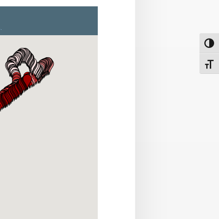
פעל/כבה ניגודיות גבוהה
תג גודל גופן