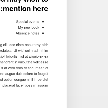
mention here:
Special events
My new book
Absence notes
ng elit, sed diam nonummy nibh
volutpat. Ut wisi enim ad minim
it lobortis nisl ut aliquip ex ea
ndrerit in vulputate velit esse
isis at vero eros et accumsan et
enit augue duis dolore te feugait
nd option congue nihil imperdiet
 placerat facer possim assum.