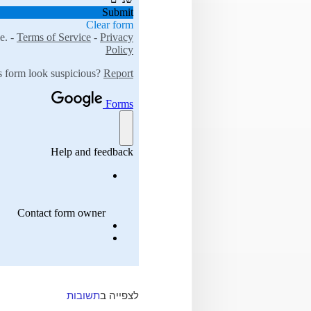
לצפייה ב
תשובות