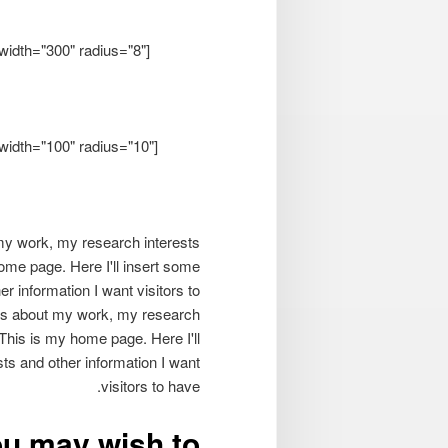
" width="300" radius="8"
" width="100" radius="10"
 my work, my research interests
home page. Here I'll insert some
r information I want visitors to
ils about my work, my research
 This is my home page. Here I'll
ts and other information I want
visitors to have.
ou may wish to