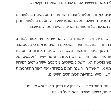
י הצמחים ועשויה לגרום לצמצום התפוקה החקלאית.
ושבים כאחד והצליח להצמיח את אחד ההסכמים הבינלאומיים
מוצלחים ביותר אליו חברו 197 ממדינות העולם. הסכם מונטריאול הוא הסכם בינלאומי המגן
 הגבלות על שימוש בחומרים כימיים המפרקים שכבה זו.
י נדיר, מכיוון שעשה בדיוק מה שהוא היה אמור לעשות:
רת החור בשכבת האוזון. ממצאים חדשים מראים כי בספטמבר
יה הקטן ביותר שנצפה בעשרות השנים האחרונות. הסיבה
יוחסת לשני התרחשויות. האחת, המשך ישיר להסכמים של
 ופליטה לאוויר של כימיקליים מסוכנים אשר גורמים לפירוק
 מזג אוויר אשר היו השנה חמים במיוחד (זאת לאור ההתחממות
…) וסייעו בהדיפת הכימיקלים הקיימים.
חד. החור באוזון אשר קטן עם הזמן, הוא דוגמא מצוינת
 יחד, לשתף פעולה ולשמור על העולם.