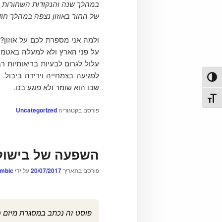
של החור באוזון נצפה במהלך חו
ולמה אני מספרת לכם על אוזון? 
על פני הארץ ולא למעלה באטמוספ
עלול לגרום לבעיות בריאותיות רב
לפגיעה בצמחייה וירידה ביבול. 
פעל/כבה ניגודיות גבוהה
שבו הוא שומר ולא פוגע בנו.
תג גודל גופן
פורסם בקטגוריה
Uncategorized
השפעה של בישול ב
פורסם בתאריך
20/07/2017
על ידי
umbic
פוסט זה נכתב במסגרת מיזם ח