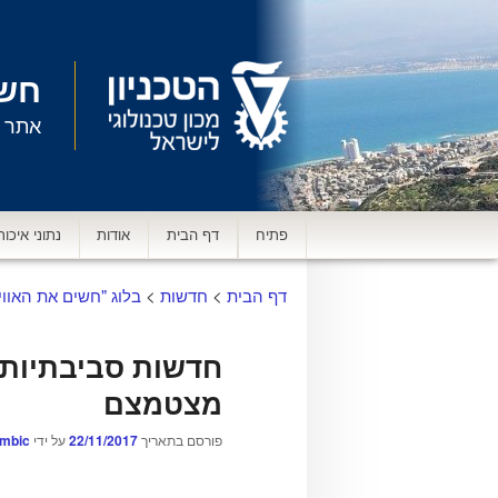
חשי
אתר א
תפריט
פתיח
דף הבית
אודות
נתוני איכות
ראשי
דף הבית
>
חדשות
>
בלוג "חשים את האווי
חדשות סביבתיות ט
מצטמצם
פורסם בתאריך
22/11/2017
על ידי
umbic