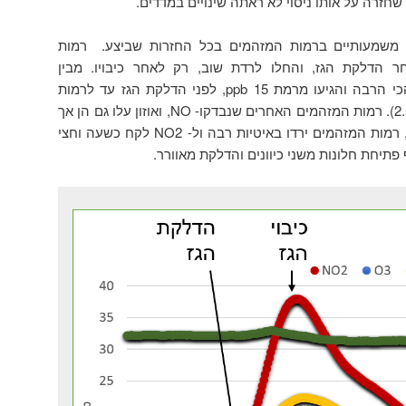
זרה על אותו ניסוי לא ראתה שינויים במדדים.
 משמעותיים ברמות המזהמים בכל החזרות שביצע. רמות
 הדלקת הגז, והחלו לרדת שוב, רק לאחר כיבויו. מבין
המזהמים, רמות ה- NO2 עלו הכי הרבה והגיעו מרמת 15 ppb, לפני הדלקת הגז עד לרמות
מקסימום של כמעט 40ppb (פי 2.5). רמות המזהמים האחרים שנבדקו- NO, ואוזון עלו גם הן אך
ברמות פחותות. לאחר כיבוי הגז, רמות המזהמים ירדו באיטיות רבה ול- NO2 לקח כשעה וחצי
פתיחת חלונות משני כיוונים והדלקת מאוורר.