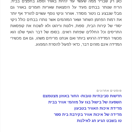
כאן רק שבריר ממה שעשוי עוד להיות באוויר וספוג בחפצים בבית.
הריח שנותר בבתים מעיד על הימצאות שאריות חומרים באוויר גם
מבלי שנבצע בו ניטור מסודר. אוורור וניקוי נוסף עשויים להוריד אף יותר
את רמות הפחמן השחור ושאר המזהמים אשר נותרו בבתים כולל ניקוי
יסודי של קירות הבית, ספות, וילונות וריהוט ולא לשכוח את קופסאות
התריסים וכל החללים שפחות רואים. בסופו של דבר האף שלנו הוא
מכשיר המדידה הרגיש ביותר ואם אנחנו מריחים משהו, גם אם מכשירי
המדידה אינם מזהים דבר, כדאי לפעול להסרת המפגע.
פוסטים אחרונים
חדשות סביבתיות טובות- החור באוזון מצטמצם
השפעה של בישול בגז על מזהמי אוויר בבית
מדידת איכות האוויר בטבעון
מדידה של איכות אוויר בקירבת בית ספר
טו בשבט הגיע חג לאילנות