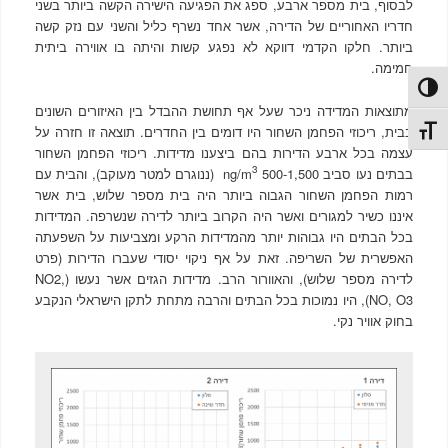
לבסוף, בית מספר ארבע, ספג את הפגיעה הישירה הקשה ביותר בשני
חדריו האחוריים של הדירה, אשר אחד נשרף כליל והשני עם נזק קשה
ביותר. חלקו הקדמי דווקא לא נפגע קשות והיתה בו אווירה ביתית
חמימה.
פעל/כבה ניגודיות גבוהה
מתוצאות המדידה ניכר שעל אף תחושת ההבדל בין האיזורים השונים
בבית, ריכוזי הפחמן השחור היו דומים בין החדרים. תוצאה זו חזרה על
תג גודל גופן
עצמה בכל ארבע הדירות בהם ביצענו מדידות. ריכוזי הפחמן השחור
3
בבתים נעו סביב ng/m
500-1,500 (ננוגרם למטר מעוקב), והבית עם
רמות הפחמן השחור הגבוה ביותר היה בית מספר שלוש, בית אשר
איננו כשיר למגורים ואשר היה הקרוב ביותר לדירה שנשרפה. המדידות
בכל הבתים היו גבוהות יותר מהמדידות הרקע ומצביעות על השפעתה
האפשרית של השריפה. זאת על אף ניקוי יסודי שעברו הדירות (פרט
לדירה מספר שלוש), והאוורור הרב. מדידות הגזים אשר נעשו (NO2,
NO, O3), היו נמוכות בכל הבתים והרבה מתחת לתקן הישראלי הנקבע
בחוק אוויר נקי.