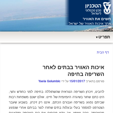
חשים את האוויר
ח
אתר איכות האוויר של ישראל
תפריט
תפריט
דף הבית
ראשי
איכות האוויר בבתים לאחר
השריפה בחיפה
פורסם בתאריך
15/01/2017
על ידי
Yaela Golumbic
לרובינו, זיכרון השריפה הנוראית שהשתוללה בחיפה לפני כחודש וחצי,
הינו כתם שחור בשיגרה היומיומית של חיינו. אולם ישנם משפחות רבות
שביתם נפגע בשריפה ועבורם הכתם, איננו רק זיכרון. בשבוע שעבר
הצטרפנו למספר בעלי ובעלות בתים שחזרו לגור בביתם אחרי שנפגע
מהשריפה, נוקה ושופץ, אך עדיין מריחים את ריח השריפה ומודאגים