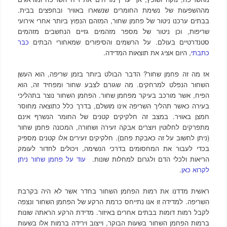
מההשפעות של נשימת החומרים שנשארו באוויר ובחפצים בבית.
בבתים ערכנו ניטור של פחמן שחור, המזהם הנפוץ ביותר אחרי אירועי
שריפות, וכן ניטור של מספר מזהמים גזיים הנחשבים מזהמים
סטנדרטיים בעולם. על הרשמים והסיפורים שמאחורי הבתים
כבר
כתבתי
, היום אציג את תוצאות המדידה.
אז מה זה פחמן שחור? הדבר הבולט ביותר בזמן שריפה, הוא העשן
השחור הנפלט למרחקים. מה שגורם לצבע שחור ומפחיד זה, הוא
הפיח, אשר מורכב בעיקר מפחמן שחור. הפחמן השחור נוצר בתהליכי
בעירה כאשר תהליך השריפה אינו מושלם, בדרך כלל כתוצאה מחוסר
חמצן באוויר. במצב זה חלקיקים קטנים של החומר הנשרף אינם
מתפרקים לחלוטין ויוצרים אבקה זעירה ושחורה, המכונה פחמן שחור
(ניתן לחשוב על זה כאבקת פחם). חלקיקים זעירים אלו קטנים מספיק
בכדי לעבור את המחסומים בדרכי הנשימה, ויכולים לחדור לעומק
הריאות ולכלי הדם ולגרום למחלות שונות.
עוד על פחמן שחור ניתן
לקרוא כאן
.
ראשית מדדנו את רמות הפחמן השחור בחדר אשר לא היה בקרבת
השריפה. למדידה זו אנו נתייחס כרמת הרקע של הפחמן השחור ונצפה
לקבל רמות דומות בבתים אחרים באיזור. מדידת הרקע הראתה שונות
ברמות הפחמן השחור בשעות הבוקר, וייצוב וירידה ברמות אלו בשעות