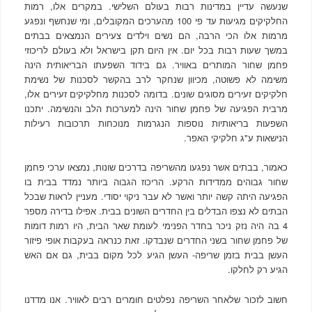
שנעשה עדיין במדינות רבות בעולם השלישי. במקרים אלו, רמות
החלקיקים מגיעות עד פי 100 מהערכים המקובלים, ומי שנחשף ונפגע
מרמות אלו הכי הרבה, הם נשים וילדים צעירים הנמצאים בבתים
במשך שעות רבות בכל יום. אין היום תקן בישראל ולא בעולם לריכוזי
פחמן שחור המותרים באוויר. גם בידוד השפעתו הבריאותית הינה
משימה לא פשוטה, מכיוון שנחקר לרב בהקשר לסכנות של נשימת
חלקיקים זעירים מסוגים שונים. בדומה לסכנות מחלקיקים זעירים אלו,
מרבית הפגיעה של פחמן שחור הינה למערכות הלב והנשימה. יתכנו
השפעות בריאותיות נוספות הנגרמות מנוכחות תרכובות רעילות
הנישאות ע"ג חלקיקי האפר.
כאמור, בבתים אשר נפגעו מהשריפה בדרכים שונות, נמצאו ערכי פחמן
שחור גבוהים ממדידות הרקע. הריכוז הגבוה ביותר נמדד בבית בו
הפגיעה היתה קשה יותר ואשר לא עבר ניקוי יסודי. מעניין לראות שבכל
הבתים לא נצפו הבדלים בין החדרים השונים בבית. אפילו בדירה מספר
4 בה היה נזק ניכר בחדר הפנימי לעומת שאר הבית, היו רמות דומות
של פחמן שחור בשני החדרים שנבדקו. זאת כנראה בעקבות אופי פיזור
העשן בבית בזמן שריפה- העשן הגיע לכל מקום בבית, גם אם האש
הגיע רק לחלקו.
חשוב לזכור שלאחר השריפה נפלטים חומרים רבים לאוויר. אנו מדדנו